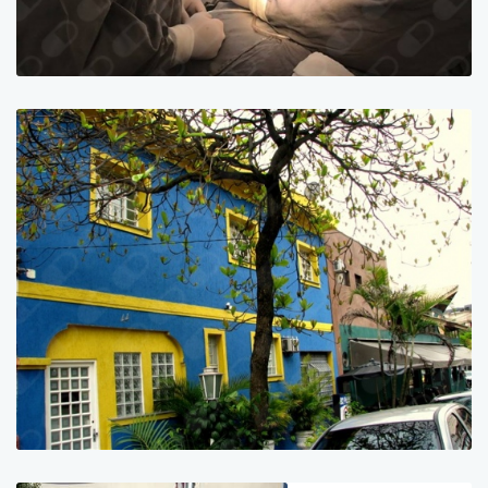
Paciente
Quero agradecer ao Dr. Pedro e a toda a
equipe da clínica pelo excelente
atendimento! Desde o primeiro contato
fui muito bem recebida, com muita
atenção, carinho e profissionalismo.
Sem dúvidas foi uma das melhores
experiências que já tive em uma
clínica odontológica. O cuidado com
os pacientes, a organização da clínica
e a dedicação da equipe fazem toda a