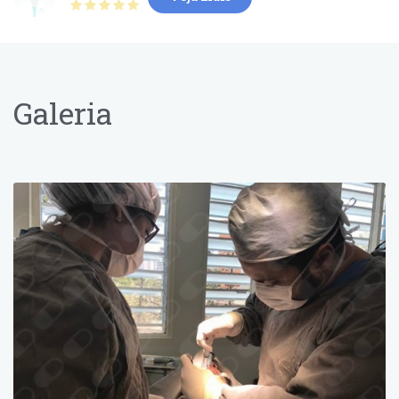
Ótimo, fui com uma queixa achando
Galeria
que era o siso mas o doutor super
solicito me mostrou que não era
aquilo, me explicou com clareza
Paciente
Já fui operado pelo dr Pedro; ele é
experiente. No momento foi uma
consulta de rotina.